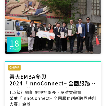
18
2025.02
榮譽榜
興大EMBA參與
2024「InnoConnect+ 全國服務創
新跨界共創大賽」，勇奪金獎
112級行銷組 謝博翔學長、吳雅雯學姐
榮獲「InnoConnect+ 全國服務創新跨界共創
大賽」金獎