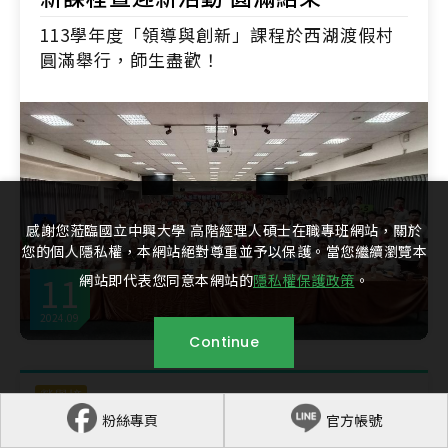
113學年度「領導與創新」課程於西湖渡假村
圓滿舉行，師生盡歡！
感謝您蒞臨國立中興大學 高階經理人碩士在職專班網站，關於
您的個人隱私權，本網站絕對尊重並予以保護。當您繼續瀏覽本
11
網站即代表您同意本網站的
隱私權保護政策
。
2024.09
Continue
榮譽榜
粉絲專頁
官方帳號
恭賀本班學長姐參加 2024年北商大