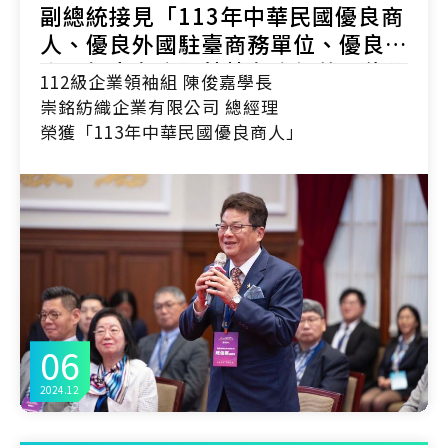
副總統接見「113年中華民國優良商
人、優良外國駐臺商務單位、優良外
商、優良老店暨菁英老店得獎單位代
112級企業領袖組 陳俊嘉學長
表」
崇銘紡織企業有限公司 總經理
榮獲「113年中華民國優良商人」
06
2024.12