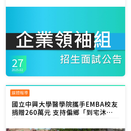
27
2025.02
媒體報導
國立中興大學醫學院攜手EMBA校友
捐贈260萬元 支持偏鄉「到宅沐浴
車」服務