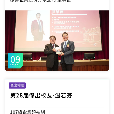
09
2025.01
傑出校友
第28屆傑出校友-温若芬
107級企業領袖組