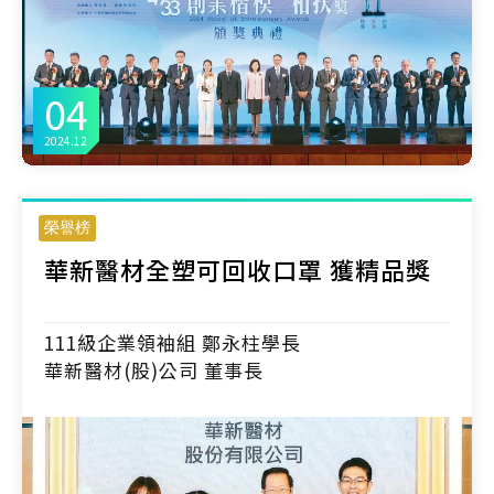
04
2024.12
榮譽榜
華新醫材全塑可回收口罩 獲精品獎
111級企業領袖組 鄭永柱學長
華新醫材(股)公司 董事長