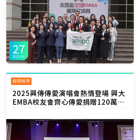
27
2025.05
媒體報導
2025興傳傳愛演唱會熱情登場 興大
EMBA校友會齊心傳愛捐贈120萬元
興翼獎學金