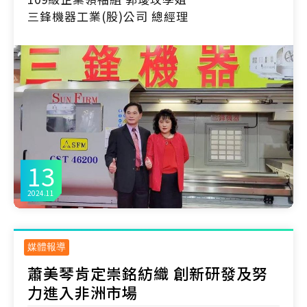
三鋒機器工業(股)公司 總經理
13
2024.11
媒體報導
蕭美琴肯定崇銘紡織 創新研發及努
力進入非洲市場