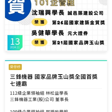
13
2024.11
榮譽榜
三鋒機器 國家品牌玉山獎全國首獎
七連霸
112級企業領袖組 林松益學長
三鋒機器工業(股)公司 董事長
109級企業領袖組 郭璦玫學姐