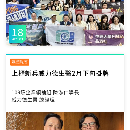
18
2025.03
媒體報導
上櫃新兵威力德生醫2月下旬掛牌
109級企業領袖組 陳泓仁學長
威力德生醫 總經理