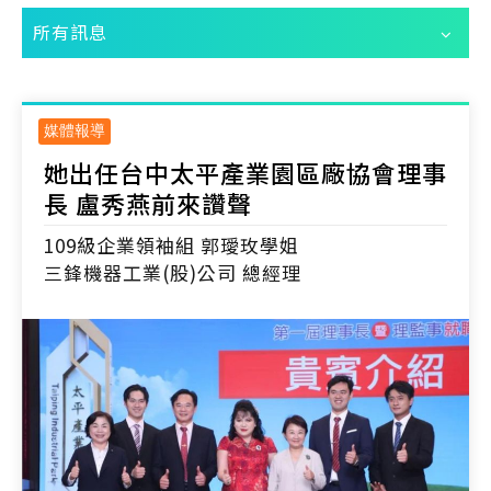
所有訊息
媒體報導
她出任台中太平產業園區廠協會理事
長 盧秀燕前來讚聲
109級企業領袖組 郭璦玫學姐
三鋒機器工業(股)公司 總經理