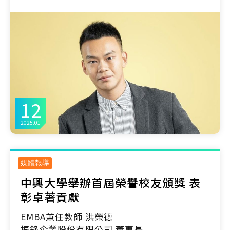
12
2025.01
媒體報導
中興大學舉辦首屆榮譽校友頒獎 表
彰卓著貢獻
EMBA兼任教師 洪榮德
振鋒企業股份有限公司 董事長