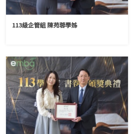
113級企管組 陳苑蓉學姊