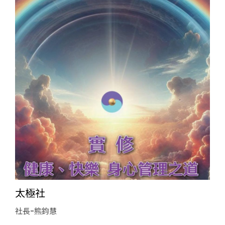
太極社
社長-熊鈞慧