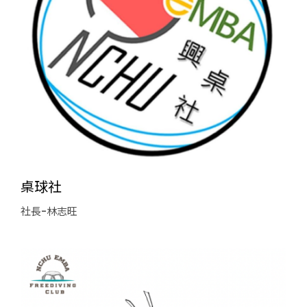
桌球社
社長-林志旺