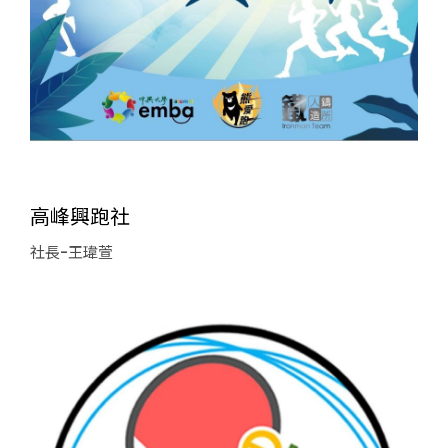
高峰興跑社
社長-王瑋萱