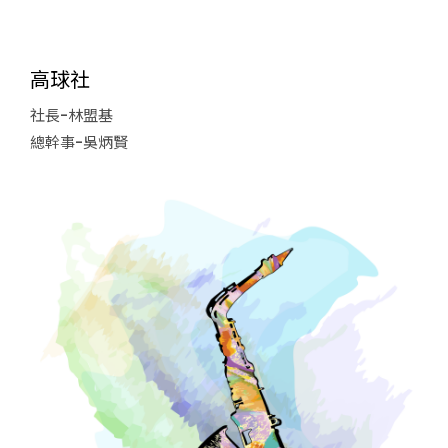
高球社
社長-林盟基
總幹事-吳炳賢