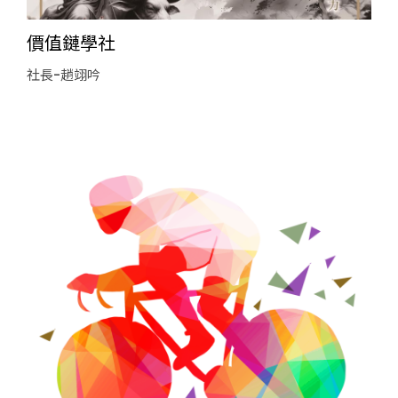
價值鏈學社
社長-趙翊吟