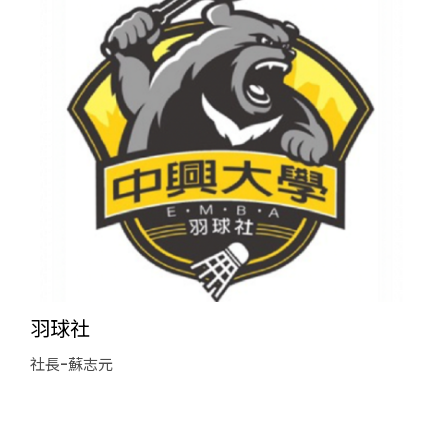
羽球社
社長-蘇志元