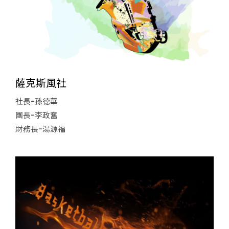
薩克斯風社
社長-孫德華
團長-李政奮
財務長-湯源福