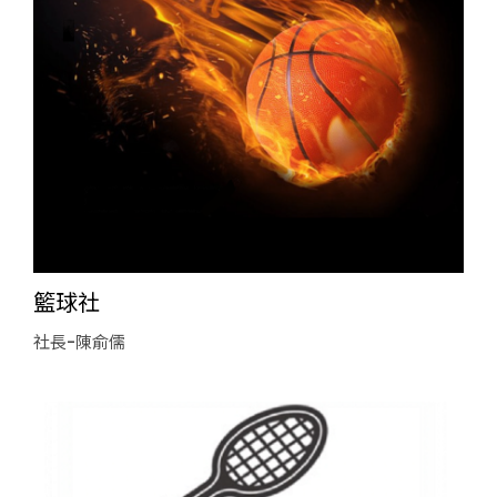
籃球社
社長-陳俞儒