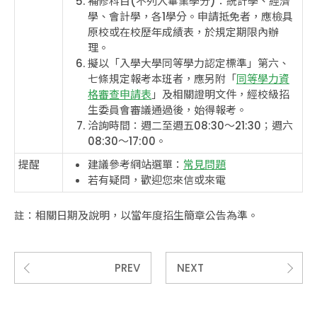
補修科目(不列入畢業學分)：統計學、經濟
學、會計學，各1學分。申請抵免者，應檢具
原校或在校歷年成績表，於規定期限內辦
理。
擬以「入學大學同等學力認定標準」第六、
七條規定報考本班者，應另附「
同等學力資
格審查申請表
」及相關證明文件，經校級招
生委員會審議通過後，始得報考。
洽詢時間：週二至週五08:30～21:30；週六
08:30～17:00。
提醒
建議參考網站選單：
常見問題
若有疑問，歡迎您來信或來電
註：相關日期及說明，以當年度招生簡章公告為準。
PREV
NEXT