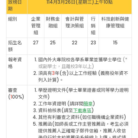
放榜日
114月3月26日(星期三)上午10點
期
組別
企業
財務金
會計與管
行
科技創新與健
管理
融組
理決策組
銷
康管理組
組
組
招生名
27
25
22
23
15
額
報考資
國內外大專院校各學系畢業並獲學士學位
(*
格
或副學士，且離校3年以上)
須具有
3
年(含)以上工作經驗 (義務役年資不
列入計算)。
審查
學歷證明文件(學士畢業證書或同等學力證明
(
1
00%)
文件)
工作年資證明 (請詳閱
簡章
)
資料檢核表(請至
下載專區
)
其他有利審查之資料(如任職機構企業資料)
推薦函(如師長或工作主管推薦函，考生必須
提供推薦人正確電子郵件信箱，推薦人收信
後自行於本校推薦函系統線上上傳，格式請