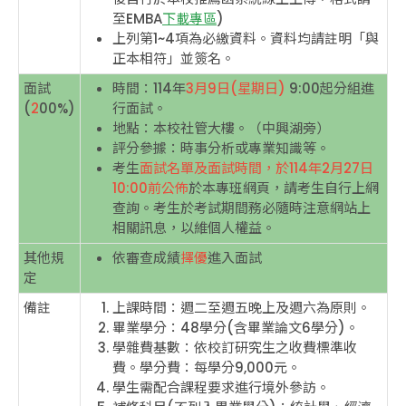
至EMBA
下載專區
)
上列第1~4項為必繳資料。資料均請註明「與
正本相符」並簽名。
面試
時間：114年
3月9日(星期日)
9:00起分組進
(
2
00%)
行面試。
地點：本校社管大樓。（中興湖旁）
評分參據：時事分析或專業知識等。
考生
面試名單及面試時間，於114年2月27日
10:00前公佈
於本專班網頁，請考生自行上網
查詢。考生於考試期間務必隨時注意網站上
相關訊息，以維個人權益。
其他規
依審查成績
擇優
進入面試
定
備註
上課時間：週二至週五晚上及週六為原則。
畢業學分：48學分(含畢業論文6學分)。
學雜費基數：依校訂研究生之收費標準收
費。學分費：每學分9,000元。
學生需配合課程要求進行境外參訪。